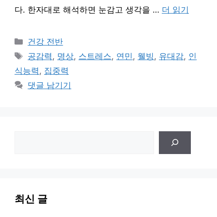
다. 한자대로 해석하면 눈감고 생각을 …
더 읽기
카
건강 전반
테
태
공감력
,
명상
,
스트레스
,
연민
,
웰빙
,
유대감
,
인
고
그
식능력
,
집중력
리
댓글 남기기
검
색
최신 글