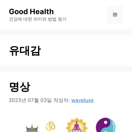
컨
Good Health
메
텐
건강에 대한 의미와 방법 찾기
츠
뉴
로
건
유대감
너
뛰
기
명상
2023년 07월 03일
작성자:
waveluxe