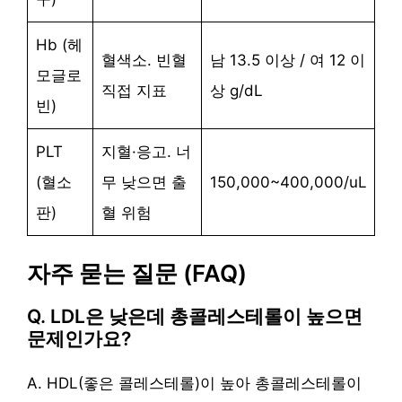
Hb (헤
혈색소. 빈혈
남 13.5 이상 / 여 12 이
모글로
직접 지표
상 g/dL
빈)
PLT
지혈·응고. 너
(혈소
무 낮으면 출
150,000~400,000/uL
판)
혈 위험
자주 묻는 질문 (FAQ)
Q. LDL은 낮은데 총콜레스테롤이 높으면
문제인가요?
A. HDL(좋은 콜레스테롤)이 높아 총콜레스테롤이