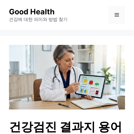
컨
Good Health
메
텐
건강에 대한 의미와 방법 찾기
츠
뉴
로
건
너
뛰
기
건강검진 결과지 용어