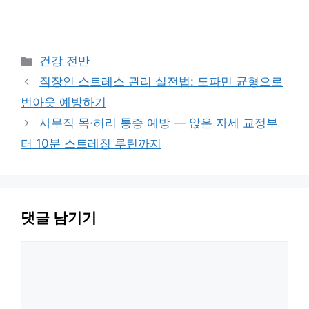
카
건강 전반
테
직장인 스트레스 관리 실전법: 도파민 균형으로
고
번아웃 예방하기
리
사무직 목·허리 통증 예방 — 앉은 자세 교정부
터 10분 스트레칭 루틴까지
댓글 남기기
댓
글