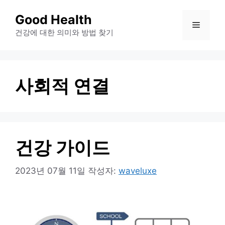
컨
Good Health
메
텐
건강에 대한 의미와 방법 찾기
츠
뉴
로
건
사회적 연결
너
뛰
기
건강 가이드
2023년 07월 11일
작성자:
waveluxe