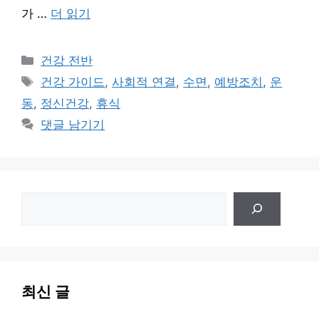
가 …
더 읽기
카
건강 전반
테
태
건강 가이드
,
사회적 연결
,
수면
,
예방조치
,
운
고
그
동
,
정신건강
,
휴식
리
댓글 남기기
검
색
최신 글