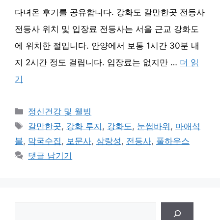
다녀온 후기를 공유합니다. 강화도 갈만한곳 전등사
전등사 위치 및 입장료 전등사는 서울 근교 강화도
에 위치한 절입니다. 안양에서 보통 1시간 30분 내
지 2시간 정도 걸립니다. 입장료는 없지만 …
더 읽
기
카
정신건강 및 웰빙
테
태
갈만한곳
,
강화 루지
,
강화도
,
눈썹바위
,
마애석
고
그
불
,
막국수집
,
보문사
,
삼랑성
,
전등사
,
풀하우스
리
댓글 남기기
검