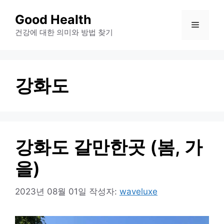
컨
Good Health
메
텐
건강에 대한 의미와 방법 찾기
츠
뉴
로
건
강화도
너
뛰
기
강화도 갈만한곳 (봄, 가
을)
2023년 08월 01일
작성자:
waveluxe