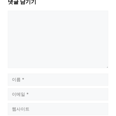
댓글 남기기
댓
글
이
름
이
메
웹
일