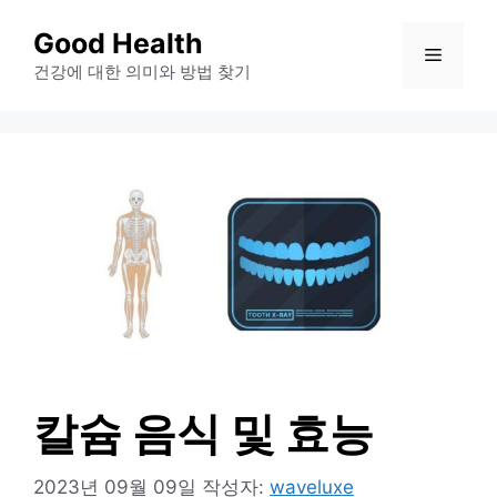
컨
Good Health
메
텐
건강에 대한 의미와 방법 찾기
츠
뉴
로
건
너
뛰
기
칼슘 음식 및 효능
2023년 09월 09일
작성자:
waveluxe