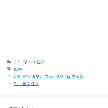
카
영양 및 식이요법
테
태
칼슘
고
그
바이오틴 비오틴 효능 5가지 및 부작용
리
인 – 필수요소