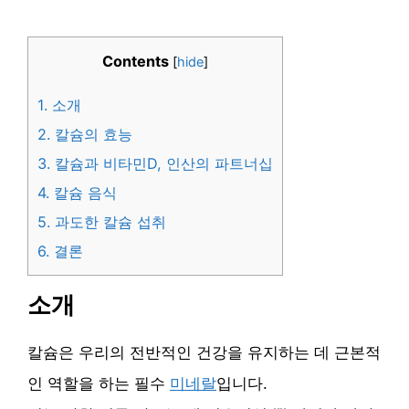
Contents
[
hide
]
1.
소개
2.
칼슘의 효능
3.
칼슘과 비타민D, 인산의 파트너십
4.
칼슘 음식
5.
과도한 칼슘 섭취
6.
결론
소개
칼슘은 우리의 전반적인 건강을 유지하는 데 근본적
인 역할을 하는 필수
미네랄
입니다.