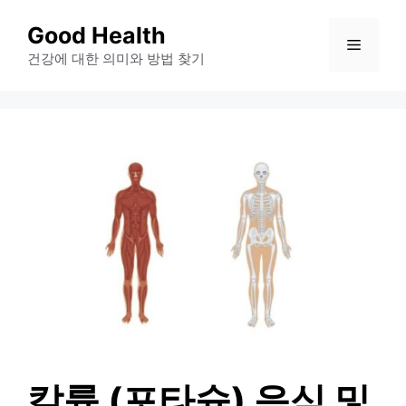
컨
Good Health
메
텐
건강에 대한 의미와 방법 찾기
츠
뉴
로
건
너
뛰
기
칼륨 (포타슘) 음식 및