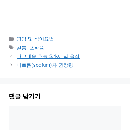
카
영양 및 식이요법
테
태
칼륨
,
포타슘
고
그
마그네슘 효능 5가지 및 음식
리
나트륨(sodium)과 권장량
댓글 남기기
댓
글