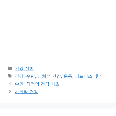
카
건강 전반
테
태
건강
,
수면
,
신체적 건강
,
운동
,
피트니스
,
휴식
고
그
수면, 최적의 건강 기초
리
사회적 건강