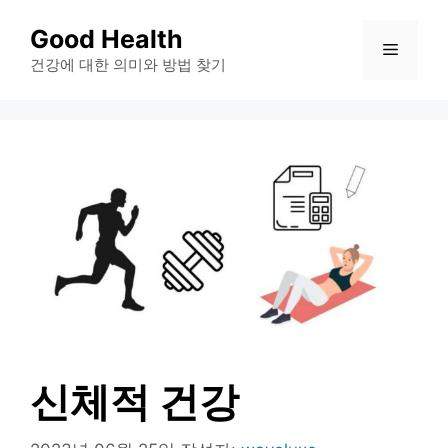
컨
Good Health
메
텐
건강에 대한 의미와 방법 찾기
츠
뉴
로
건
너
뛰
기
신체적 건강