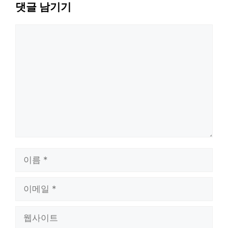
댓글 남기기
댓
글
이
름
이
메
웹
일