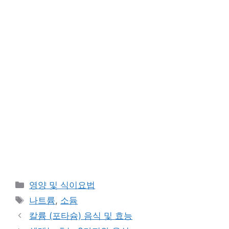
카
영양 및 식이요법
테
태
나트륨
,
소듐
고
그
칼륨 (포타슘) 음식 및 효능
리