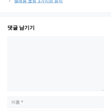
셀레늄 효능 3가지와 음식
댓글 남기기
댓
글
이
름