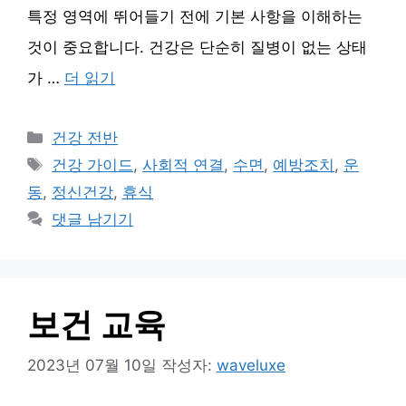
특정 영역에 뛰어들기 전에 기본 사항을 이해하는
것이 중요합니다. 건강은 단순히 질병이 없는 상태
가 …
더 읽기
카
건강 전반
테
태
건강 가이드
,
사회적 연결
,
수면
,
예방조치
,
운
고
그
동
,
정신건강
,
휴식
리
댓글 남기기
보건 교육
2023년 07월 10일
작성자:
waveluxe