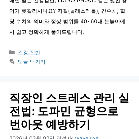
매년 받는 건강검진, LDL·AST·HbA1c 같은 낯선 용
어가 헷갈리시나요? 지질(콜레스테롤), 간수치, 혈
당 수치의 의미와 정상 범위를 40~60대 눈높이에
서 쉽고 정확하게 풀어드립니다.
카
건강 전반
테
댓글 남기기
고
리
직장인 스트레스 관리 실
전법: 도파민 균형으로
번아웃 예방하기
2026년 03월 02일
작성자:
waveluxe