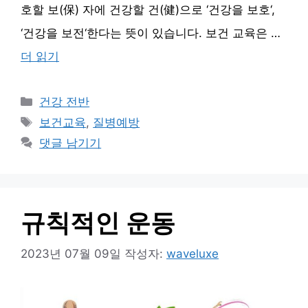
호할 보(保) 자에 건강할 건(健)으로 ‘건강을 보호‘,
‘건강을 보전‘한다는 뜻이 있습니다. 보건 교육은 …
더 읽기
카
건강 전반
테
태
보건교육
,
질병예방
고
그
댓글 남기기
리
규칙적인 운동
2023년 07월 09일
작성자:
waveluxe