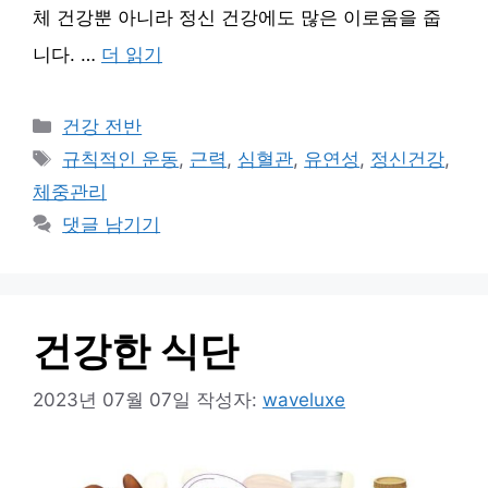
체 건강뿐 아니라 정신 건강에도 많은 이로움을 줍
니다. …
더 읽기
카
건강 전반
테
태
규칙적인 운동
,
근력
,
심혈관
,
유연성
,
정신건강
,
고
그
체중관리
리
댓글 남기기
건강한 식단
2023년 07월 07일
작성자:
waveluxe