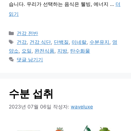
습니다. 우리가 선택하는 음식은 웰빙, 에너지 …
더
읽기
카
건강 전반
테
태
건강
,
건강 식단
,
단백질
,
미네랄
,
수분유지
,
영
고
그
양소
,
오일
,
완전식품
,
지방
,
탄수화물
리
댓글 남기기
수분 섭취
2023년 07월 06일
작성자:
waveluxe