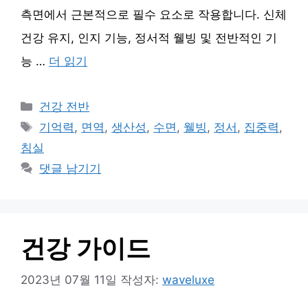
측면에서 근본적으로 필수 요소로 작용합니다. 신체
건강 유지, 인지 기능, 정서적 웰빙 및 전반적인 기
능 …
더 읽기
카
건강 전반
테
태
기억력
,
면역
,
생산성
,
수면
,
웰빙
,
정서
,
집중력
,
고
그
침실
리
댓글 남기기
건강 가이드
2023년 07월 11일
작성자:
waveluxe