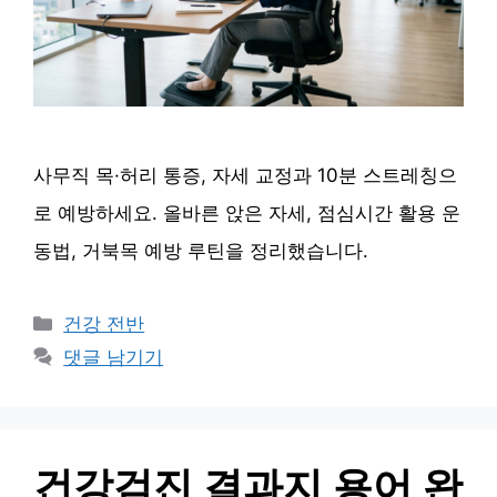
사무직 목·허리 통증, 자세 교정과 10분 스트레칭으
로 예방하세요. 올바른 앉은 자세, 점심시간 활용 운
동법, 거북목 예방 루틴을 정리했습니다.
카
건강 전반
테
댓글 남기기
고
리
건강검진 결과지 용어 완