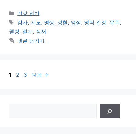
카
건강 전반
테
태
감사
,
기도
,
명상
,
성찰
,
영성
,
영적 건강
,
우주
,
고
그
웰빙
,
일기
,
정서
리
댓글 남기기
페
페
페
1
2
3
다음
→
이
이
이
지
지
지
검
색