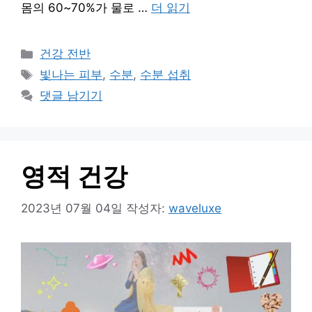
몸의 60~70%가 물로 …
더 읽기
카
건강 전반
테
태
빛나는 피부
,
수분
,
수분 섭취
고
그
댓글 남기기
리
영적 건강
2023년 07월 04일
작성자:
waveluxe